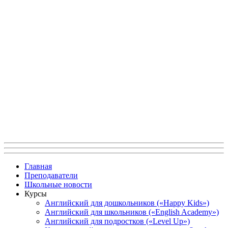
Главная
Преподаватели
Школьные новости
Курсы
Английский для дошкольников («Happy Kids»)
Английский для школьников («English Academy»)
Английский для подростков («Level Up»)