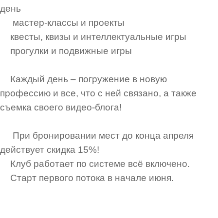
день⁣⁣⠀
мастер-классы и проекты⁣⁣⠀
квесты, квизы и интеллектуальные игры⁣⁣⠀
прогулки и подвижные игры⁣⁣⠀
⁣⁣⠀
‍Каждый день – погружение в новую
профессию и все, что с ней связано, а также
съемка своего видео-блога!
⁣⁣⠀
⁣⁣⠀
При бронировании мест до конца апреля
действует скидка 15%!⁣⁣⠀
Клуб работает по системе всё включено.⁣⁣⠀
Старт первого потока в начале июня.⁣⁣⠀
⁣⁣⠀